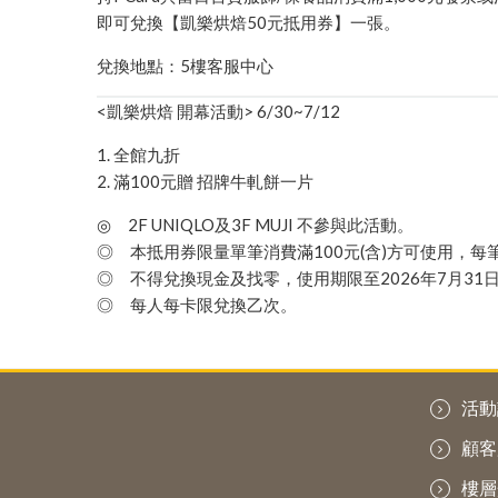
即可兌換【凱樂烘焙50元抵用券】一張。
兌換地點：5樓客服中心
<凱樂烘焙 開幕活動> 6/30~7/12
1. 全館九折
2. 滿100元贈 招牌牛軋餅一片
◎ 2F UNIQLO及3F MUJI 不參與此活動。
◎ 本抵用券限量單筆消費滿100元(含)方可使用，
◎ 不得兌換現金及找零，使用期限至2026年7月31
◎ 每人每卡限兌換乙次。
活動
顧客
樓層