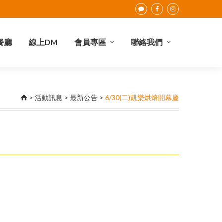
餐廳
線上DM
會員專區
聯絡我們
點數查詢
會員權益
合作提案
I-Card介紹
聯絡我們
>
活動訊息
>
最新公告
>
6/30(二)凱樂烘焙開幕慶