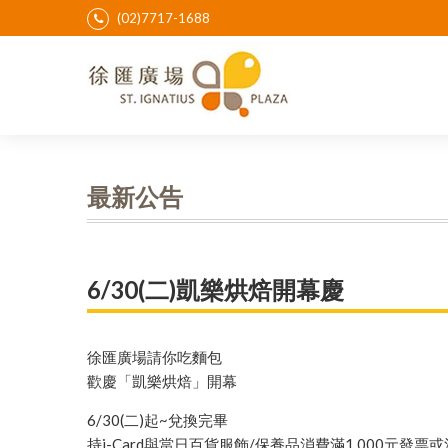
(02)7717-1688
最新公告
6/30(二)凱樂烘焙開幕慶
徐匯廣場請你吃麵包
歡慶「凱樂烘焙」開幕
6/30(二)起~兌換完畢
持i-Card與當日百貨服飾/保養品消費滿1,000元發票