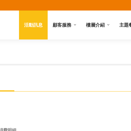
活動訊息
顧客服務
樓層介紹
主題
禮券服務
館內服務
停車資訊
營業時間
櫃位查詢
地理位置
樓層簡介
或消費明細，