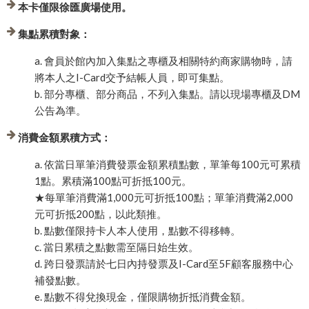
本卡僅限徐匯廣場使用。
集點累積對象：
a. 會員於館內加入集點之專櫃及相關特約商家購物時，請
將本人之I-Card交予結帳人員，即可集點。
b. 部分專櫃、部分商品，不列入集點。請以現場專櫃及DM
公告為準。
消費金額累積方式：
a. 依當日單筆消費發票金額累積點數，單筆每100元可累積
1點。累積滿100點可折抵100元。
★每單筆消費滿1,000元可折抵100點；單筆消費滿2,000
元可折抵200點，以此類推。
b. 點數僅限持卡人本人使用，點數不得移轉。
c. 當日累積之點數需至隔日始生效。
d. 跨日發票請於七日內持發票及I-Card至5F顧客服務中心
補發點數。
e. 點數不得兌換現金，僅限購物折抵消費金額。