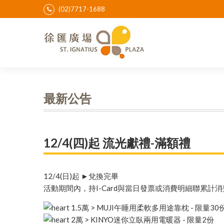
(02)7717-1688
最新公告
12/4(四)起 流光獻禮-滿額禮
12/4(日)起 ►兌換完畢
活動期間內，持I-Card與當日發票或消費明細聯累
1.5萬 > MUJI午睡用柔軟多用途靠枕 - 限量30
2萬 > KINYO迷你立臥兩用電暖器 - 限量2份