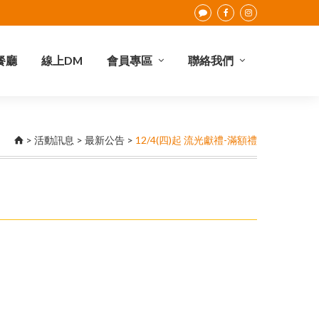
餐廳
線上DM
會員專區
聯絡我們
點數查詢
會員權益
合作提案
I-Card介紹
聯絡我們
>
活動訊息
>
最新公告
>
12/4(四)起 流光獻禮-滿額禮