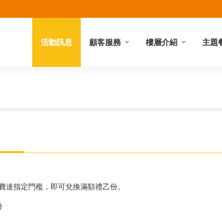
活動訊息
顧客服務
樓層介紹
主題
禮券服務
館內服務
停車資訊
營業時間
櫃位查詢
地理位置
樓層簡介
計消費達指定門檻，即可兌換滿額禮乙份。
份