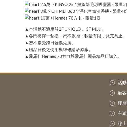
2.5萬 > KINYO 2in1無線除毛球吸塵器 - 限量
3萬 > CHIMEI 360全淨化空氣清淨機 - 限量4
10萬 >Hermès 70方巾 - 限量1份
▲本活動不適用於2F UNIQLO 、3F MUJI。
▲各門檻擇一兌換，恕不累贈；數量有限，兌完為止。
▲恕不接受跨日發票兌換。
▲贈品日後之使用與維修請洽原廠。
▲愛馬仕Hermès 70方巾於愛馬仕麗晶精品店購入。
活動
顧客
樓層
主題
線上