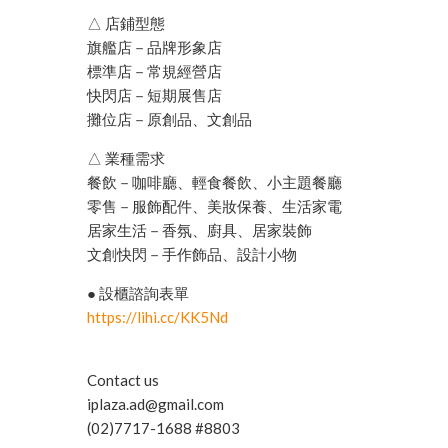
△ 店鋪型態
旗艦店－品牌形象店
標準店－常規經營店
快閃店－短期展售店
攤位店－原創品、文創品
△ 業種需求
餐飲－咖啡廳、輕食餐飲、小主題餐廳
零售－服飾配件、美妝保養、生活家電
居家生活－香氛、廚具、居家裝飾
文創快閃－手作飾品、設計小物
● 設櫃諮詢表單
https://lihi.cc/KK5Nd
Contact us
iplaza.ad@gmail.com
(02)7717-1688 #8803