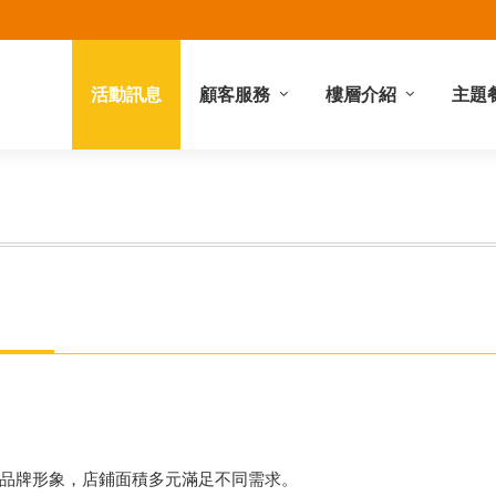
活動訊息
顧客服務
樓層介紹
主題
禮券服務
館內服務
停車資訊
營業時間
櫃位查詢
地理位置
樓層簡介
品牌形象，店鋪面積多元滿足不同需求。