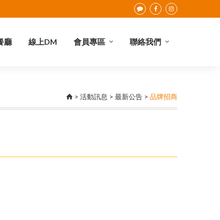
餐廳
線上DM
會員專區
聯絡我們
點數查詢
會員權益
合作提案
I-Card介紹
聯絡我們
>
活動訊息
>
最新公告
>
品牌招商